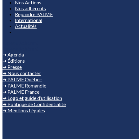
Nos Actions
Nos adhérents
Rejoindre PALME
International
Actualités
Espace Adhérent
Espace Adhérent
➔ Agenda
➔ Éditions
➔ Presse
➔ Nous contacter
➔ PALME Québec
➔ PALME Romandie
➔ PALME France
➔ Logo et guide d’utilisation
➔ Politique de Confidentialité
➔ Mentions Légales