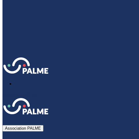
-
Espace Adhérent
Association PALME