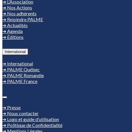
➔ L’Association
➔ Nos Actions
➔ Nos adhérents
➔ Rejoindre PALME
➔ Actualités
➔ Agenda
➔ Éditions
International
➔ International
➔ PALME Québec
➔ PALME Romandie
➔ PALME France
➔ Presse
➔ Nous contacter
➔ Logo et guide d’utilisation
➔ Politique de Confidentialité
➔ Mentions Légales