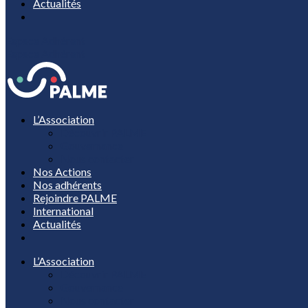
Actualités
Espace Adhérent
Espace Adhérent
L’Association
Découvrir PALME
Gouvernance
Nous contacter
Nos Actions
Nos adhérents
Rejoindre PALME
International
Actualités
L’Association
Découvrir PALME
Gouvernance
Nous contacter